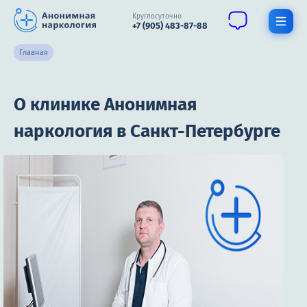
Круглосуточно
+7 (905) 483-87-88
Главная
Получить помощь специалиста
О клинике Анонимная
О нас
наркология в Санкт-Петербурге
Наркомания
Алкоголизм
Нарколог
Стационар
Психиатрия
Цены