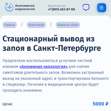
Круглосуточно
+7 (905) 483-87-88
Получить помощь специалиста
Главная
Алкоголизм
Вывод из запоя
Стационарный вывод из
О нас
запоя в Санкт-Петербурге
Наркомания
Алкоголизм
Предлагаем воспользоваться услугами частной
клиники
«Анонимная наркология»
для снятия
Нарколог
симптомов длительного запоя. Возможен экстренный
выезд на указанный адрес и транспортировка больного
Стационар
в стационар. Лечение в медицинском центре будет
проходить анонимно.
Психиатрия
Цены
5000 ₽
Цена: