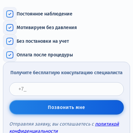
Терапия
Постоянное наблюдение
Контакты
Мотивируем без давления
Без постановки на учет
Круглосуточно, анонимно
Оплата после процедуры
+7 (905) 483-87-88
Адрес call-центра
Получите бесплатную консультацию специалиста
Санкт-Петербург, Воронежская улица, 14
Позвонить мне
Отправляя заявку, вы соглашаетесь с
политикой
конфиденциальности