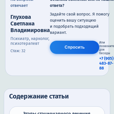
отвечает
ответа?
Задайте свой вопрос. Я помогу
Глухова
оценить вашу ситуацию
Светлана
и подобрать подходящий
Владимировна
вариант.
Психиатр, нарколог,
Или
психотерапевт
позвонит
Спросить
для
Стаж: 32
беседы
+7 (905)
483-87-
88
Содержание статьи
Этапы стационарного лечения