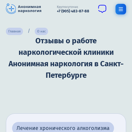
Круглосуточно
+7 (905) 483-87-88
Получить помощь специалиста
Главная
О нас
Отзывы о работе
О нас
наркологической клиники
Наркомания
Анонимная наркология в Санкт-
Алкоголизм
Петербурге
Нарколог
Стационар
Психиатрия
Цены
Лечение хронического алкоголизма