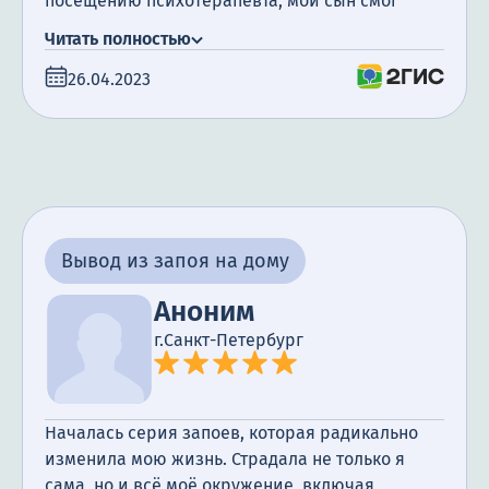
посещению психотерапевта, мой сын смог
начать новую жизнь. Прошло всего два месяца,
Читать полностью
но результат уже заметен: мой сын больше не
26.04.2023
пьет, и он счастлив. Я не могу выразить свою
благодарность в полной мере — наша семья
снова стала счастливой и здоровой благодаря
работе врачей и специалистов клиники.
Вывод из запоя на дому
Аноним
г.Санкт-Петербург
Началась серия запоев, которая радикально
изменила мою жизнь. Страдала не только я
сама, но и всё моё окружение, включая