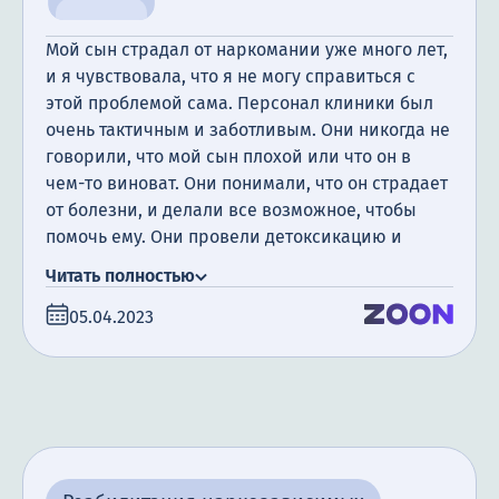
Мой сын страдал от наркомании уже много лет,
и я чувствовала, что я не могу справиться с
этой проблемой сама. Персонал клиники был
очень тактичным и заботливым. Они никогда не
говорили, что мой сын плохой или что он в
чем-то виноват. Они понимали, что он страдает
от болезни, и делали все возможное, чтобы
помочь ему. Они провели детоксикацию и
кодирование, и объяснили ему, что будет, если
Читать полностью
он продолжит употреблять наркотики.
05.04.2023
Особенно я хотела бы отметить психиатра
Алексея, который работал с моим сыном. Он
был очень профессиональным и заботливым, и
он разобрался в проблеме моего сына. Сейчас
мой сын находится на пути выздоровления, и я
невероятно счастлива. Я вижу, что он
решительный в своем поведении и словах, и