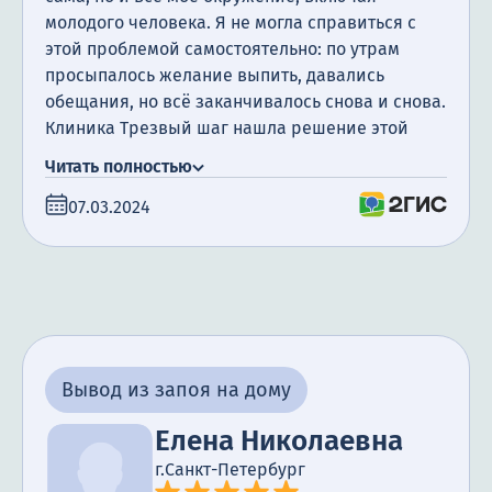
молодого человека. Я не могла справиться с
этой проблемой самостоятельно: по утрам
просыпалось желание выпить, давались
обещания, но всё заканчивалось снова и снова.
Клиника Трезвый шаг нашла решение этой
проблемы благодаря своим методам лечения,
Читать полностью
а кодирование помогло мне восстановить
07.03.2024
нормальный образ жизни. Без оперативной
помощи квалифицированных врачей и
медперсонала в Санкт-Петербурге я бы просто
пропала. Благодарю вас от всей души за то, что
вернули мне жизнь.
Вывод из запоя на дому
Елена Николаевна
г.Санкт-Петербург