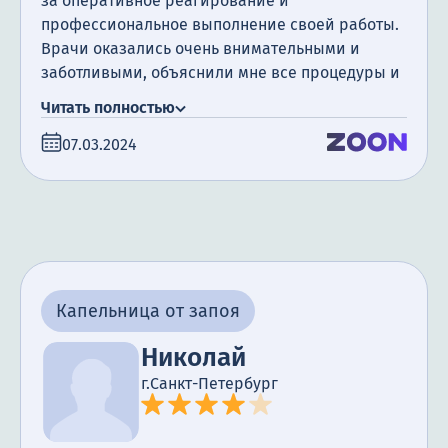
за оперативное реагирование и
профессиональное выполнение своей работы.
Врачи оказались очень внимательными и
заботливыми, объяснили мне все процедуры и
ответили на все мои вопросы. Установка
Читать полностью
капельницы прошла безболезненно и
07.03.2024
эффективно, и я чувствую себя значительно
лучше благодаря их помощи. Благодаря такому
заботливому подходу к пациентам даже
сложные ситуации становятся более легкими.
Большое спасибо за ваш профессионализм и
заботу о моем здоровье.
Капельница от запоя
Николай
г.Санкт-Петербург