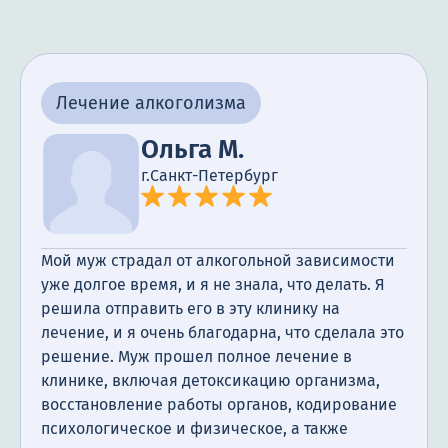
ни капли алкоголя с тех пор. Я хотела бы
отметить, что клиника Анонимная наркология
не только помогла моему мужу избавиться от
зависимости, но и обеспечила нам поддержку
Лечение алкоголизма
на всем пути к выздоровлению. Я очень
благодарна всему персоналу и рекомендую эту
Ольга М.
клинику всем, кто столкнулся с проблемой
г.Санкт-Петербург
алкоголизма в своей жизни.
Мой муж страдал от алкогольной зависимости
уже долгое время, и я не знала, что делать. Я
решила отправить его в эту клинику на
лечение, и я очень благодарна, что сделала это
решение. Муж прошел полное лечение в
клинике, включая детоксикацию организма,
восстановление работы органов, кодирование
психологическое и физическое, а также