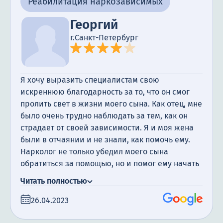
Реабилитация наркозависимых
знаю, что это благодаря помощи и поддержке
этой клиники. Спасибо!
Георгий
г.Санкт-Петербург
Я хочу выразить специалистам свою
искреннюю благодарность за то, что он смог
пролить свет в жизни моего сына. Как отец, мне
было очень трудно наблюдать за тем, как он
страдает от своей зависимости. Я и моя жена
были в отчаянии и не знали, как помочь ему.
Нарколог не только убедил моего сына
обратиться за помощью, но и помог ему начать
новую жизнь. Он сейчас проходит
Читать полностью
реабилитацию в центре, и мы видим, как он
постепенно меняется. Вы не просто работаете,
26.04.2023
Вы меняете жизни, помогаете вернуть людям