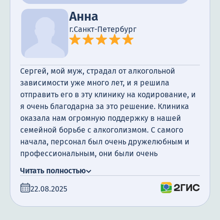
Терапия
Анна
Контакты
г.Санкт-Петербург
Сергей, мой муж, страдал от алкогольной
Круглосуточно, анонимно
зависимости уже много лет, и я решила
отправить его в эту клинику на кодирование, и
+7 (905) 483-87-88
я очень благодарна за это решение. Клиника
Адрес call-центра
оказала нам огромную поддержку в нашей
Санкт-Петербург, Воронежская улица, 14
семейной борьбе с алкоголизмом. С самого
начала, персонал был очень дружелюбным и
профессиональным, они были очень
заботливыми и всегда готовы помочь нам.
Читать полностью
Кодирование прошло очень гладко, и мой муж
22.08.2025
начал ощущать улучшение своего здоровья.
Сейчас прошло уже 2 месяца с момента
кодирования, и я рада сообщить, что он не пил