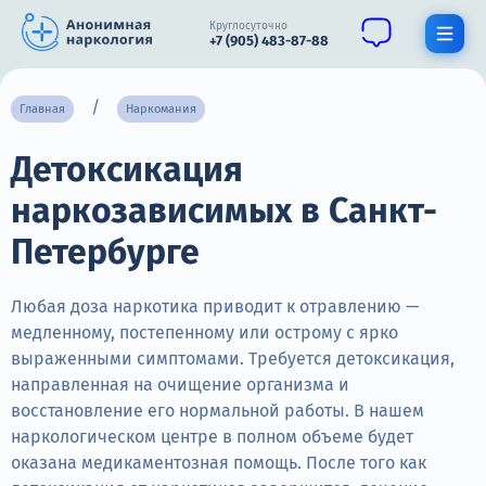
Круглосуточно
+7 (905) 483-87-88
Получить помощь специалиста
Главная
Наркомания
Детоксикация
О нас
наркозависимых в Санкт-
Наркомания
Петербурге
Алкоголизм
Нарколог
Любая доза наркотика приводит к отравлению —
медленному, постепенному или острому с ярко
Стационар
выраженными симптомами. Требуется детоксикация,
направленная на очищение организма и
Психиатрия
восстановление его нормальной работы. В нашем
наркологическом центре в полном объеме будет
Цены
оказана медикаментозная помощь. После того как