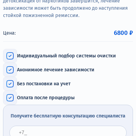
детоксикация от наркотиков завершится, лечение
Терапия
зависимости может быть продолжено до наступления
стойкой пожизненной ремиссии.
Контакты
6800 ₽
Цена:
Круглосуточно, анонимно
Индивидуальный подбор системы очистки
+7 (905) 483-87-88
Адрес call-центра
Анонимное лечение зависимости
Санкт-Петербург, Воронежская улица, 14
Без постановки на учет
Оплата после процедуры
Получите бесплатную консультацию специалиста