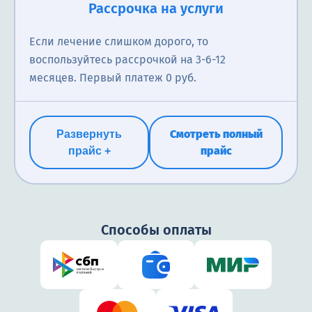
Рассрочка на услуги
Это процесс облегчения симптомов синдрома
Нарколог анализирует состояние пациента в
Если лечение слишком дорого, то
отмены. Она может включать в себя прием
отношении наркологических проблем; выявление
воспользуйтесь рассрочкой на 3-6-12
медикаментов, которые заменяют опиоиды, а также
наличия наркотической зависимости; назначение
месяцев. Первый платеж 0 руб.
поддерживающую терапию, такую как
соответствующего лечения; консультацию
психологическую помощь и программы
родственников о проблеме зависимости близкого
реабилитации.
человека.
Смотреть полный
Развернуть
прайс
прайс +
4000₽
бесплатно
Способы оплаты