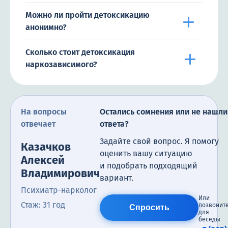
Можно ли пройти детоксикацию
анонимно?
Сколько стоит детоксикация
наркозависимого?
На вопросы
Остались сомнения или не нашли
отвечает
ответа?
Задайте свой вопрос. Я помогу
Казачков
оценить вашу ситуацию
Алексей
и подобрать подходящий
Владимирович
вариант.
Психиатр-нарколог
Или
Стаж: 31 год
позвонит
Спросить
для
беседы