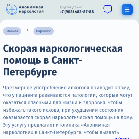
Круглосуточно
+7 (905) 483-87-88
Получить помощь специалиста
Главная
Нарколог
Скорая наркологическая
О нас
помощь в Санкт-
Наркомания
Петербурге
Алкоголизм
Нарколог
Чрезмерное употребление алкоголя приводит к тому,
что у пациента развиваются патологии, которые могут
Стационар
оказаться опасными для жизни и здоровья. Чтобы
избежать такого исхода, при ухудшении состояния
Психиатрия
оказывается скорая наркологическая помощь на дому.
Эту услугу предлагает и клиника «Анонимная
Цены
наркология» в Санкт-Петербурге. Чтобы вызвать