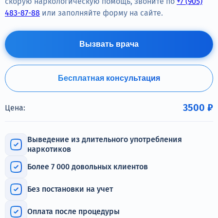
скорую наркологическую помощь, звоните по
+7 (905)
Терапия
483-87-88
или заполняйте форму на сайте.
Контакты
Вызвать врача
Бесплатная консультация
Круглосуточно, анонимно
+7 (905) 483-87-88
3500 ₽
Цена:
Адрес call-центра
Санкт-Петербург, Воронежская улица, 14
Выведение из длительного употребления
наркотиков
Более 7 000 довольных клиентов
Без постановки на учет
Оплата после процедуры