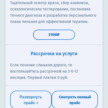
Тщательный осмотр врача, сбор анамнеза,
психологическое тестирование, постановка
точного диагноза и разработка персонального
плана лечения для эффективной терапии.
2100₽
Лечение в стационаре
Рассрочка на услуги
Круглосуточное наблюдение, медикаментозная
Если лечение слишком дорого, то
терапия, психотерапевтическая помощь, поддержка
воспользуйтесь рассрочкой на 3-6-12
специалистов и создание безопасной атмосферы
месяцев. Первый платеж 0 руб.
для восстановления психического здоровья.
2100₽
Смотреть полный
Развернуть
прайс
прайс +