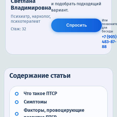
Светлана
и подобрать подходящий
Владимировна
вариант.
Психиатр, нарколог,
Или
психотерапевт
позвонит
Спросить
для
Стаж: 32
беседы
+7 (905)
483-87-
88
Содержание статьи
Что такое ПТСР
Симптомы
Факторы, провоцирующие