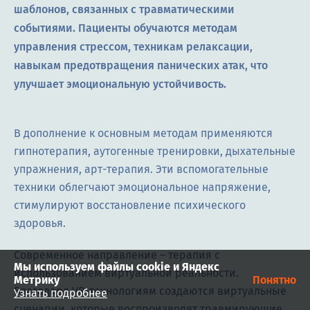
шаблонов, связанных с травматическими
событиями. Пациенты обучаются методам
управления стрессом, техникам релаксации,
навыкам предотвращения панических атак, что
улучшает эмоциональную устойчивость.
В дополнение к основным методам применяются
гипнотерапия, аутогенные тренировки, дыхательные
упражнения, арт-терапия. Эти вспомогательные
техники облегчают эмоциональное напряжение,
стимулируют восстановление психического
здоровья.
Современное направление – терапия с
Мы используем файлы cookie и Яндекс
использованием виртуальной реальности.
Метрику
Понятно
Благодаря VR-технологиям создаются виртуальные
Узнать подробнее
сценарии, которые воспроизводят травмирующие