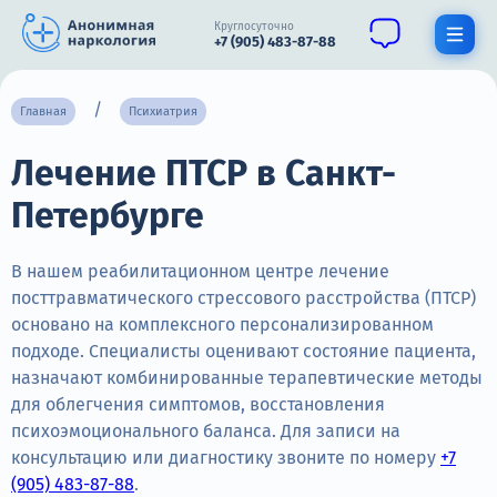
Круглосуточно
+7 (905) 483-87-88
Получить помощь специалиста
Главная
Психиатрия
Лечение ПТСР в Санкт-
О нас
Петербурге
Наркомания
Алкоголизм
В нашем реабилитационном центре лечение
посттравматического стрессового расстройства (ПТСР)
Нарколог
основано на комплексного персонализированном
подходе. Специалисты оценивают состояние пациента,
Стационар
назначают комбинированные терапевтические методы
для облегчения симптомов, восстановления
Психиатрия
психоэмоционального баланса. Для записи на
Цены
консультацию или диагностику звоните по номеру
+7
(905) 483-87-88
.