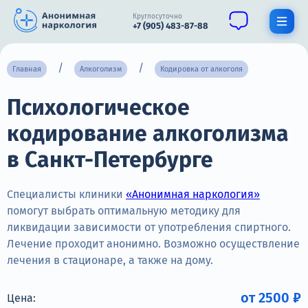
Круглосуточно
+7 (905) 483-87-88
Получить помощь специалиста
Главная
Алкоголизм
Кодировка от алкоголя
Психологическое
О нас
кодирование алкоголизма
Наркомания
в Санкт-Петербурге
Алкоголизм
Нарколог
Специалисты клиники
«Анонимная наркология»
помогут выбрать оптимальную методику для
Стационар
ликвидации зависимости от употребления спиртного.
Лечение проходит анонимно. Возможно осуществление
Психиатрия
лечения в стационаре, а также на дому.
Цены
от 2500 ₽
Цена: