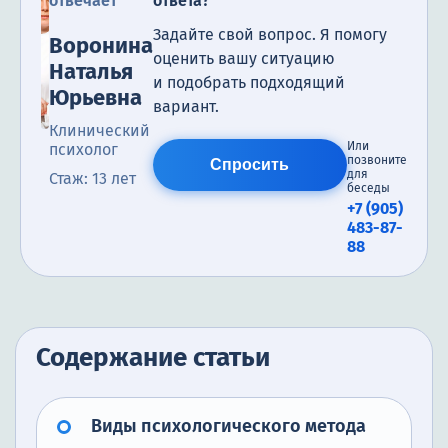
отвечает
ответа?
Задайте свой вопрос. Я помогу
Воронина
оценить вашу ситуацию
Наталья
и подобрать подходящий
Юрьевна
вариант.
Клинический
Или
психолог
позвоните
Спросить
для
Стаж: 13 лет
беседы
+7 (905)
483-87-
88
Содержание статьи
Виды психологического метода