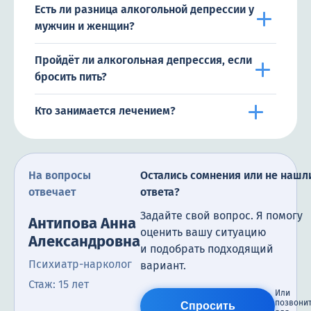
Есть ли разница алкогольной депрессии у
мужчин и женщин?
Пройдёт ли алкогольная депрессия, если
бросить пить?
Кто занимается лечением?
На вопросы
Остались сомнения или не нашл
отвечает
ответа?
Задайте свой вопрос. Я помогу
Антипова Анна
оценить вашу ситуацию
Александровна
и подобрать подходящий
Психиатр-нарколог
вариант.
Стаж: 15 лет
Или
позвони
Спросить