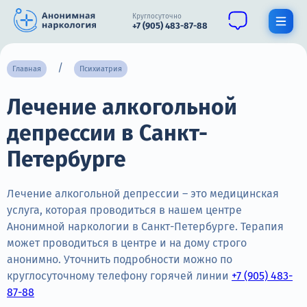
Круглосуточно
+7 (905) 483-87-88
Получить помощь специалиста
Главная
Психиатрия
Лечение алкогольной
О нас
депрессии в Санкт-
Наркомания
Петербурге
Алкоголизм
Нарколог
Лечение алкогольной депрессии – это медицинская
услуга, которая проводиться в нашем центре
Стационар
Анонимной наркологии в Санкт-Петербурге. Терапия
может проводиться в центре и на дому строго
Психиатрия
анонимно. Уточнить подробности можно по
круглосуточному телефону горячей линии
+7 (905) 483-
Цены
87-88