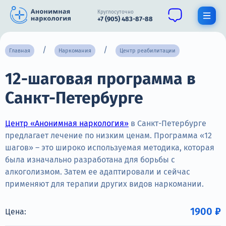
Круглосуточно
+7 (905) 483-87-88
Получить помощь специалиста
Главная
Наркомания
Центр реабилитации
12-шаговая программа в
О нас
Санкт-Петербурге
Наркомания
Алкоголизм
Центр «Анонимная наркология»
в Санкт-Петербурге
предлагает лечение по низким ценам. Программа «12
Нарколог
шагов» – это широко используемая методика, которая
была изначально разработана для борьбы с
Стационар
алкоголизмом. Затем ее адаптировали и сейчас
применяют для терапии других видов наркомании.
Психиатрия
Цены
1900 ₽
Цена: