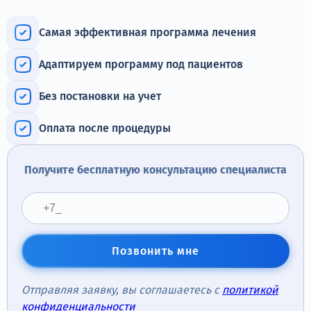
Терапия
Самая эффективная программа лечения
Контакты
Адаптируем программу под пациентов
Без постановки на учет
Круглосуточно, анонимно
Оплата после процедуры
+7 (905) 483-87-88
Адрес call-центра
Получите бесплатную консультацию специалиста
Санкт-Петербург, Воронежская улица, 14
Позвонить мне
Отправляя заявку, вы соглашаетесь с
политикой
конфиденциальности