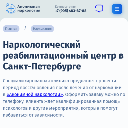
Круглосуточно
+7 (905) 483-87-88
Получить помощь специалиста
Главная
Наркомания
Наркологический
О нас
реабилитационный центр в
Наркомания
Санкт-Петербурге
Алкоголизм
Нарколог
Специализированная клиника предлагает провести
период восстановления после лечения от наркомании
Стационар
в
«Анонимной наркологии»
. Оформить заявку можно по
телефону. Клиента ждет квалифицированная помощь
Психиатрия
психологов и другие мероприятия, которые помогут
избавиться от зависимости.
Цены