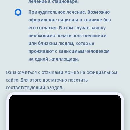
лечение в стационаре.
Принудительное лечение. Возможно
оформление пациента в клинике без
его согласия. В этом случае заявку
необходимо подать родственникам
или близким людям, которые
проживают с зависимым человеком
на одной жилплощади.
Ознакомиться с отзывами можно на официальном
сайте. Для этого достаточно посетить
соответствующий раздел.