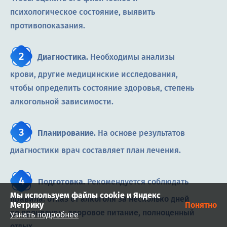
психологическое состояние, выявить
противопоказания.
Диагностика.
Необходимы анализы
крови, другие медицинские исследования,
чтобы определить состояние здоровья, степень
алкогольной зависимости.
Планирование.
На основе результатов
диагностики врач составляет план лечения.
Подготовка.
Рекомендуется соблюдать
Мы используем файлы cookie и Яндекс
правила: отказ от алкоголя за несколько дней
Метрику
Понятно
до процедуры, здоровое питание, полноценный
Узнать подробнее
отдых.