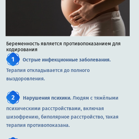
Беременность является противопоказанием для
кодирования
Острые инфекционные заболевания.
Терапия откладывается до полного
выздоровления.
Нарушения психики.
Людям с тяжёлыми
психическими расстройствами, включая
шизофрению, биполярное расстройство, такая
терапия противопоказана.