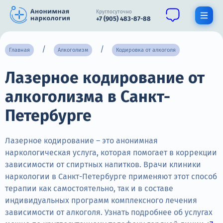
Круглосуточно
+7 (905) 483-87-88
Получить помощь специалиста
Главная
Алкоголизм
Кодировка от алкоголя
Лазерное кодирование от
О нас
алкоголизма в Санкт-
Наркомания
Петербурге
Алкоголизм
Нарколог
Лазерное кодирование – это анонимная
наркологическая услуга, которая помогает в коррекции
Стационар
зависимости от спиртных напитков. Врачи клиники
наркологии в Санкт-Петербурге применяют этот способ
Психиатрия
терапии как самостоятельно, так и в составе
индивидуальных программ комплексного лечения
Цены
зависимости от алкоголя. Узнать подробнее об услугах