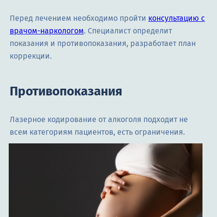
Перед лечением необходимо пройти
консультацию с
врачом-наркологом
. Специалист определит
показания и противопоказания, разработает план
коррекции.
Противопоказания
Лазерное кодирование от алкоголя подходит не
всем категориям пациентов, есть ограничения.