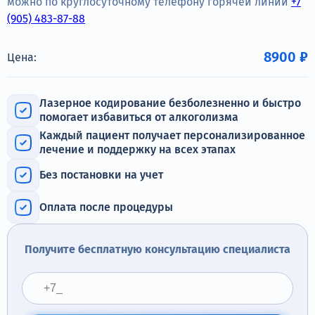
можно по круглосуточному телефону горячей линии
+7
Терапия
(905) 483-87-88
Контакты
8900 ₽
Цена:
Лазерное кодирование безболезненно и быстро
помогает избавиться от алкоголизма
Круглосуточно, анонимно
Каждый пациент получает персонализированное
+7 (905) 483-87-88
лечение и поддержку на всех этапах
Адрес call-центра
Санкт-Петербург, Воронежская улица, 14
Без постановки на учет
Оплата после процедуры
Получите бесплатную консультацию специалиста