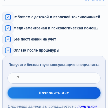
Терапия
Контакты
Работаем с детской и взрослой токсикоманией
Медикаментозная и психологическая помощь
Без постановки на учет
Круглосуточно, анонимно
+7 (905) 483-87-88
Оплата после процедуры
Адрес call-центра
Санкт-Петербург, Воронежская улица, 14
Получите бесплатную консультацию специалиста
Позвонить мне
Отправляя заявку, вы соглашаетесь с
политикой