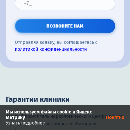
ПОЗВОНИТЕ НАМ
Отправляя заявку, вы соглашаетесь с
политикой конфиденциальности
Гарантии клиники
Мы используем файлы cookie и Яндекс
Каждый посетитель наркологического центра может
Метрику
Понятно
Узнать подробнее
быть уверен в эффективности. Методики