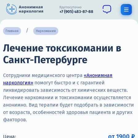
Круглосуточно
+7 (905) 483-87-88
Получить помощь специалиста
Главная
Наркомания
Лечение токсикомании в
О нас
Санкт-Петербурге
Наркомания
Алкоголизм
Сотрудники медицинского центра
«Анонимная
наркология»
помогут быстро и с гарантией
Нарколог
ликвидировать зависимость от химических веществ.
Лечение наркомании и токсикомании осуществляется
Стационар
анонимно. Вид терапии будет подобрать в зависимости
от возраста, особенностей здоровья пациента и других
Психиатрия
факторов.
Цены
от 1900 ₽
Цена: