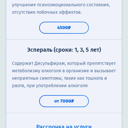
улучшение психоэмоционального состояния,
отсутствие побочных эффектов.
4500₽
Эспераль (сроки: 1, 3, 5 лет)
Содержит Дисульфирам, который препятствует
метаболизму алкоголя в организме и вызывает
неприятные симптомы, такие как тошнота и
рвота, при употреблении алкоголя
от 7000₽
Метод Довженко (сроки 1-3 года)
Суггестивная терапия (гипнотерапия), 1
Двойной блок
Лазер
Ток
Тройной блок
Торпедо (сроки 1-3 года)
SIT/MST
Аквилонг
Тетлонг-250
Алгоминал
Справка о кодировании
Кодирование Налтрексон
сеанс
Рассрочка на услуги