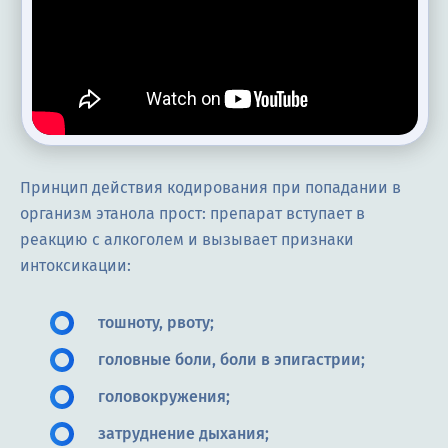
Принцип действия кодирования при попадании в
организм этанола прост: препарат вступает в
реакцию с алкоголем и вызывает признаки
интоксикации:
тошноту, рвоту;
головные боли, боли в эпигастрии;
головокружения;
затруднение дыхания;