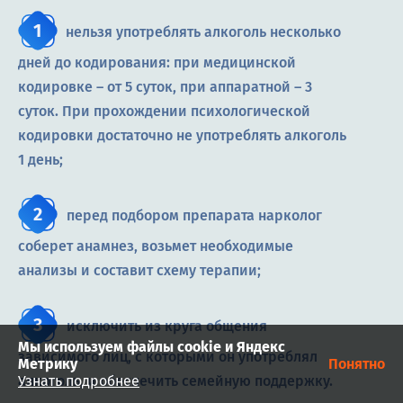
нельзя употреблять алкоголь несколько
дней до кодирования: при медицинской
кодировке – от 5 суток, при аппаратной – 3
суток. При прохождении психологической
кодировки достаточно не употреблять алкоголь
1 день;
перед подбором препарата нарколог
соберет анамнез, возьмет необходимые
анализы и составит схему терапии;
исключить из круга общения
Мы используем файлы cookie и Яндекс
зависимого лиц, с которыми он употреблял
Метрику
Понятно
Узнать подробнее
алкоголь, и обеспечить семейную поддержку.