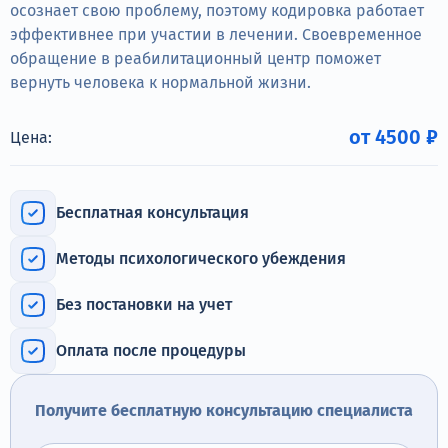
Терапия
осознает свою проблему, поэтому кодировка работает
эффективнее при участии в лечении. Своевременное
Контакты
обращение в реабилитационный центр поможет
вернуть человека к нормальной жизни.
от 4500 ₽
Цена:
Круглосуточно, анонимно
+7 (905) 483-87-88
Бесплатная консультация
Адрес call-центра
Санкт-Петербург, Воронежская улица, 14
Методы психологического убеждения
Без постановки на учет
Оплата после процедуры
Получите бесплатную консультацию специалиста