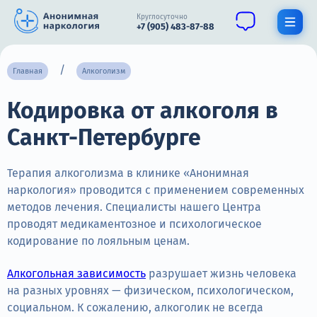
Круглосуточно
+7 (905) 483-87-88
Получить помощь специалиста
Главная
Алкоголизм
Кодировка от алкоголя в
О нас
Санкт-Петербурге
Наркомания
Алкоголизм
Терапия алкоголизма в клинике «Анонимная
наркология» проводится с применением современных
Нарколог
методов лечения. Специалисты нашего Центра
проводят медикаментозное и психологическое
Стационар
кодирование по лояльным ценам.
Психиатрия
Алкогольная зависимость
разрушает жизнь человека
на разных уровнях — физическом, психологическом,
Цены
социальном. К сожалению, алкоголик не всегда