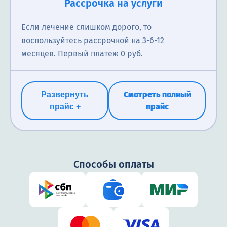
Рассрочка на услуги
Анализ на липидный профиль включает измерение
Если лечение слишком дорого, то
уровня общего холестерина, ЛПВП, ЛПНП и
воспользуйтесь рассрочкой на 3-6-12
триглицеридов. Помогает выявить риск сердечно-
месяцев. Первый платеж 0 руб.
сосудистых заболеваний и нарушений обмена
веществ. Без подготовки.
Смотреть полный
Развернуть
695₽
прайс
прайс +
Способы оплаты