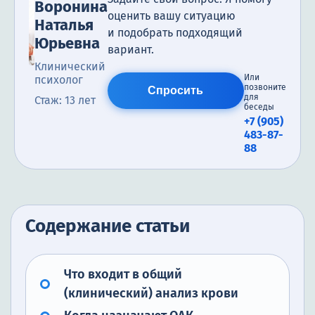
Воронина
оценить вашу ситуацию
Наталья
и подобрать подходящий
Юрьевна
вариант.
Клинический
Или
психолог
позвоните
Спросить
для
Стаж: 13 лет
беседы
+7 (905)
483-87-
88
Содержание статьи
Что входит в общий
(клинический) анализ крови