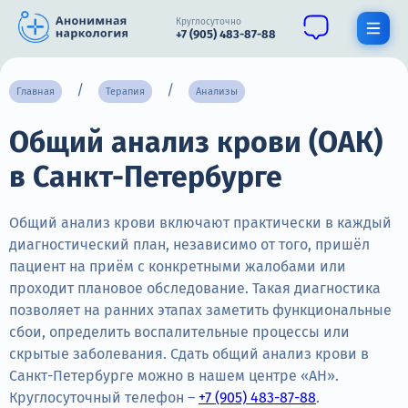
Круглосуточно
+7 (905) 483-87-88
Получить помощь специалиста
Главная
Терапия
Анализы
Общий анализ крови (ОАК)
О нас
в Санкт-Петербурге
Наркомания
Алкоголизм
Общий анализ крови включают практически в каждый
диагностический план, независимо от того, пришёл
Нарколог
пациент на приём с конкретными жалобами или
проходит плановое обследование. Такая диагностика
Стационар
позволяет на ранних этапах заметить функциональные
сбои, определить воспалительные процессы или
Психиатрия
скрытые заболевания. Сдать общий анализ крови в
Цены
Санкт-Петербурге можно в нашем центре «АН».
Круглосуточный телефон –
+7 (905) 483-87-88
.