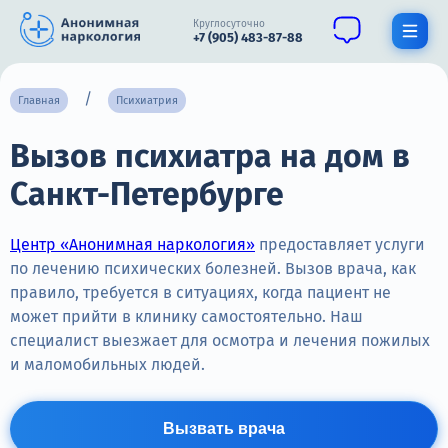
Круглосуточно
+7 (905) 483-87-88
Получить помощь специалиста
Главная
Психиатрия
Вызов психиатра на дом в
О нас
Санкт-Петербурге
Наркомания
Алкоголизм
Центр «Анонимная наркология»
предоставляет услуги
по лечению психических болезней. Вызов врача, как
Нарколог
правило, требуется в ситуациях, когда пациент не
может прийти в клинику самостоятельно. Наш
Стационар
специалист выезжает для осмотра и лечения пожилых
и маломобильных людей.
Психиатрия
Цены
Вызвать врача