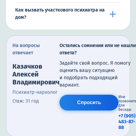
Как вызвать участкового психиатра на
дом?
На вопросы
Остались сомнения или не нашли
отвечает
ответа?
Задайте свой вопрос. Я помогу
Казачков
оценить вашу ситуацию
Алексей
и подобрать подходящий
Владимирович
вариант.
Психиатр-нарколог
Или
Стаж: 31 год
позвонит
Спросить
для
беседы
+7 (905)
483-87-
88