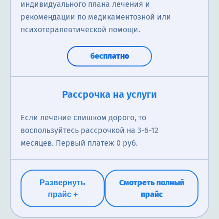
индивидуального плана лечения и
рекомендации по медикаментозной или
психотерапевтической помощи.
бесплатно
Вторичная консультация психиатра
Рассрочка на услуги
Повторная консультация психиатра — это повторный
Если лечение слишком дорого, то
приём врача для оценки динамики состояния
воспользуйтесь рассрочкой на 3-6-12
пациента, корректировки диагноза и назначенного
месяцев. Первый платеж 0 руб.
лечения. Включает анализ эффективности терапии,
обсуждение возникающих симптомов,
рекомендации по дальнейшему восстановлению, а
Смотреть полный
Развернуть
при необходимости — назначение дополнительных
прайс
прайс +
обследований или смену тактики лечения.