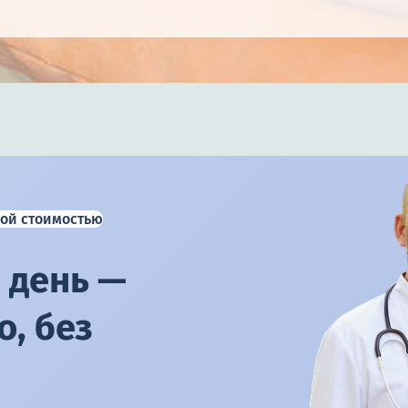
ой стоимостью
 день —
, без