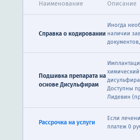
Наименование
Описание
Иногда нео
Справка о кодировании
наличии за
документов,
Имплантаци
химический
Подшивка препарата на
дисульфирам
основе Дисульфирам
Доступны пр
Лидевин (п
Если лечени
Рассрочка на услуги
платеж 0 ру