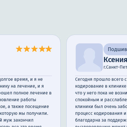
Подшив
Ксени
г.Санкт-Пе
олгое время, и я не
Сегодня прошло всего с
нику на лечение, и я
кодирование в клинике 
прошел полное лечение в
что у него пока не возн
ановление работы
спокойным и расслаблен
ое, а также посещение
клиники был очень заб
 которую мы получили.
процесс кодирования и 
ой муж закончил
благодарна за поддержк
оголь все это время.
выздоровлению может б