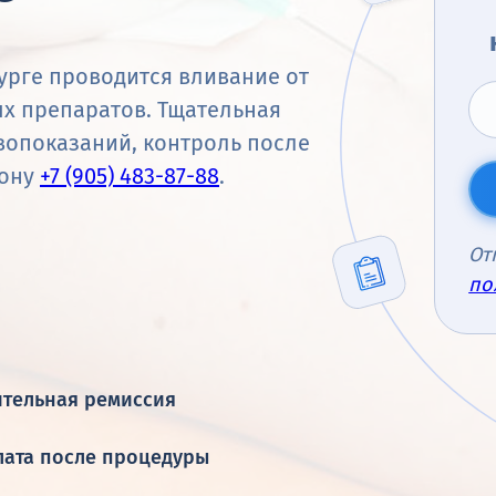
урге проводится вливание от
х препаратов. Тщательная
вопоказаний, контроль после
фону
+7 (905) 483-87-88
.
От
по
ительная ремиссия
лата после процедуры