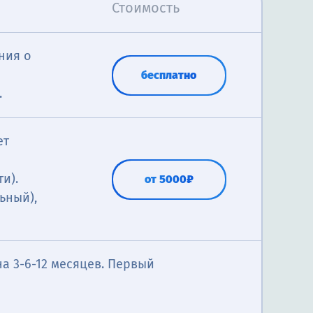
Стоимость
ния о
бесплатно
.
ет
и).
от 5000₽
ьный),
а 3-6-12 месяцев. Первый