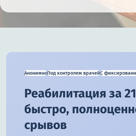
Анонимно
Под контролем врачей
С фиксированн
Реабилитация за 21
быстро, полноценно
срывов