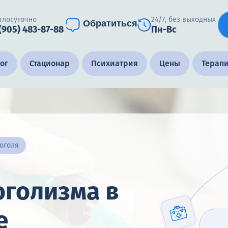
глосуточно
24/7, без выходных
Обратиться
 (905) 483-87-88
Пн-Вс
ог
Стационар
Психиатрия
Цены
Терап
коголя
оголизма в
е