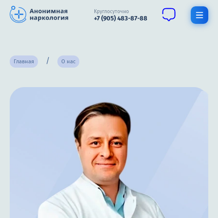
Круглосуточно
+7 (905) 483-87-88
Получить помощь специалиста
Главная
О нас
О нас
Наркомания
Алкоголизм
Нарколог
Стационар
Психиатрия
Терапия