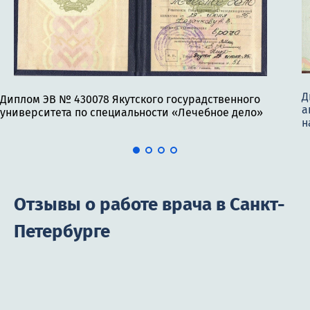
Д
Диплом ЭВ № 430078 Якутского госурадственного
а
университета по специальности «Лечебное дело»
н
Отзывы о работе врача в Санкт-
Петербурге