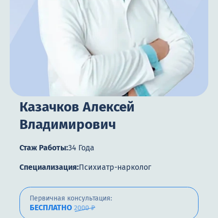
Цены
Контакты
Круглосуточно, анонимно
+7 (905) 483-87-88
Казачков Алексей
Адрес call-центра
Санкт-Петербург, Воронежская улица, 14
Владимирович
Стаж Работы:
34 Года
Специализация:
Психиатр-нарколог
Первичная консультация:
БЕСПЛАТНО
2000 ₽