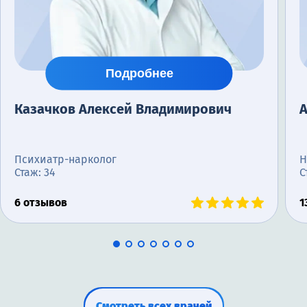
Подробнее
Казачков Алексей Владимирович
Психиатр-нарколог
Н
Стаж: 34
С
6 отзывов
1
Смотреть всех врачей