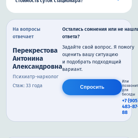
стоимость суток стационара?
На вопросы
Остались сомнения или не нашл
отвечает
ответа?
Задайте свой вопрос. Я помогу
Перекрестова
оценить вашу ситуацию
Антонина
и подобрать подходящий
Александровна
вариант.
Психиатр-нарколог
Или
Стаж: 33 года
позвони
Спросить
для
беседы
+7 (905
483-87
88