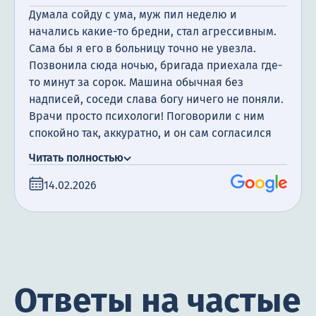
Думала сойду с ума, муж пил неделю и
начались какие-то бредни, стал агрессивным.
Сама бы я его в больницу точно не увезла.
Позвонила сюда ночью, бригада приехала где-
то минут за сорок. Машина обычная без
надписей, соседи слава богу ничего не поняли.
Врачи просто психологи! Поговорили с ним
спокойно так, аккуратно, и он сам согласился
поехать. Оформили в стационар без лишней
Читать полностью
волокиты. Там сразу под капельницы, давление
сбили, тремор прошел. Пролежал 5 дней,
14.02.2026
вышел нормальным человеком, посвежел.
Огромное вам спасибо за спасение семьи!
Ответы на частые