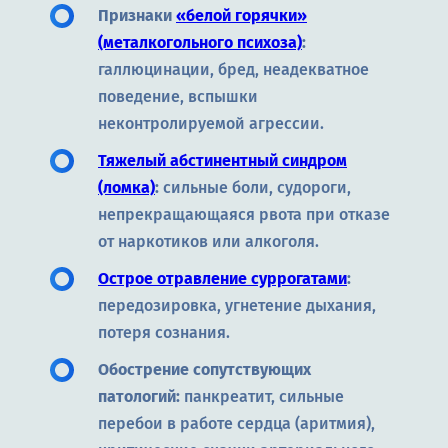
Признаки
«белой горячки»
(металкогольного психоза)
:
галлюцинации, бред, неадекватное
поведение, вспышки
неконтролируемой агрессии.
Тяжелый абстинентный синдром
(ломка)
:
сильные боли, судороги,
непрекращающаяся рвота при отказе
от наркотиков или алкоголя.
Острое отравление суррогатами
:
передозировка, угнетение дыхания,
потеря сознания.
Обострение сопутствующих
патологий:
панкреатит, сильные
перебои в работе сердца (аритмия),