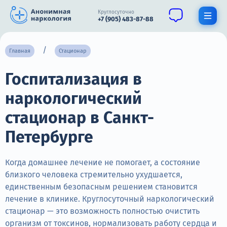
Круглосуточно
+7 (905) 483-87-88
Получить помощь специалиста
Главная
Стационар
Госпитализация в
О нас
наркологический
Наркомания
стационар в Санкт-
Алкоголизм
Петербурге
Нарколог
Когда домашнее лечение не помогает, а состояние
Стационар
близкого человека стремительно ухудшается,
Психиатрия
единственным безопасным решением становится
лечение в клинике. Круглосуточный наркологический
Цены
стационар — это возможность полностью очистить
организм от токсинов, нормализовать работу сердца и