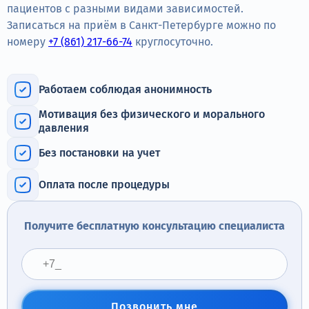
Терапия
пациентов с разными видами зависимостей.
Записаться на приём в Санкт-Петербурге можно по
Контакты
номеру
+7 (861) 217-66-74
круглосуточно.
Работаем соблюдая анонимность
Мотивация без физического и морального
Круглосуточно, анонимно
давления
+7 (905) 483-87-88
Без постановки на учет
Адрес call-центра
Санкт-Петербург, Воронежская улица, 14
Оплата после процедуры
Получите бесплатную консультацию специалиста
Позвонить мне