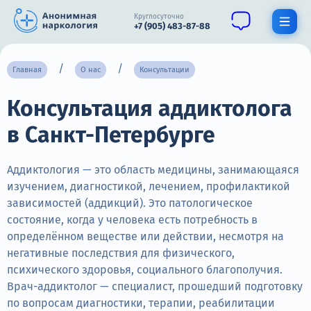
Круглосуточно
+7 (905) 483-87-88
Получить помощь специалиста
Главная
О нас
Консультации
Консультация аддиктолога
О нас
в Санкт-Петербурге
Наркомания
Алкоголизм
Аддиктология — это область медицины, занимающаяся
изучением, диагностикой, лечением, профилактикой
Нарколог
зависимостей (аддикций). Это патологическое
состояние, когда у человека есть потребность в
Стационар
определённом веществе или действии, несмотря на
негативные последствия для физического,
Психиатрия
психического здоровья, социального благополучия.
Цены
Врач-аддиктолог — специалист, прошедший подготовку
по вопросам диагностики, терапии, реабилитации