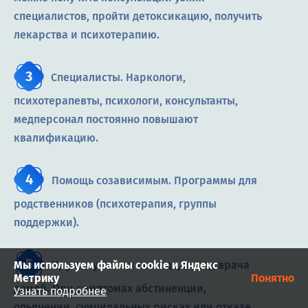
специалистов, пройти детоксикацию, получить
лекарства и психотерапию.
Специалисты. Наркологи,
психотерапевты, психологи, консультанты,
медперсонал постоянно повышают
квалификацию.
Помощь созависимым. Программы для
родственников (психотерапия, группы
поддержки).
Мы используем файлы cookie и Яндекс
Круглосуточная помощь, выезд врача
Метрику
Понятно
домой. При симптомах абстиненции,
Узнать подробнее
опьянении, суицидальных рисках или отказе