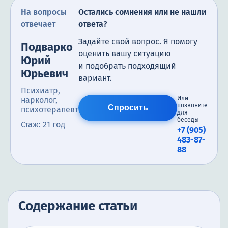
На вопросы
Остались сомнения или не нашли
отвечает
ответа?
Задайте свой вопрос. Я помогу
Подварко
оценить вашу ситуацию
Юрий
и подобрать подходящий
Юрьевич
вариант.
Психиатр,
Или
нарколог,
позвоните
Спросить
психотерапевт
для
беседы
Стаж: 21 год
+7 (905)
483-87-
88
Содержание статьи